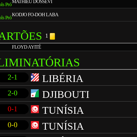
MATHIEU DOSSEVI
KODJO FO-DOH LABA
ARTÕES
1
FLOYD AYITÉ
LIMINATÓRIAS
LIBÉRIA
2-1
DJIBOUTI
2-0
TUNÍSIA
0-1
TUNÍSIA
0-0