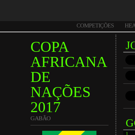
COMPETIÇÕES
HE
COPA
J
AFRICANA
DE
NAÇÕES
2017
GABÃO
G
1