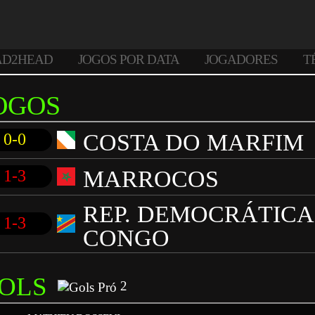
AD2HEAD
JOGOS POR DATA
JOGADORES
T
OGOS
COSTA DO MARFIM
0-0
MARROCOS
1-3
REP. DEMOCRÁTICA
1-3
CONGO
OLS
2