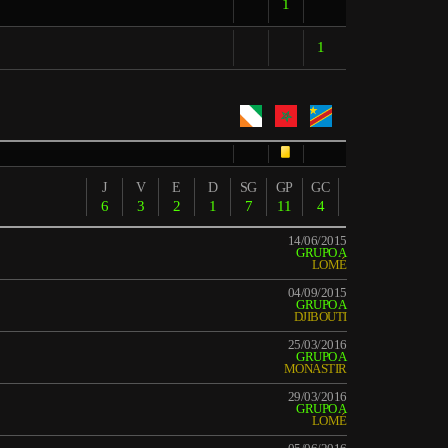
1
1
J
V
E
D
SG
GP
GC
6
3
2
1
7
11
4
14/06/2015
GRUPO A
LOMÉ
04/09/2015
GRUPO A
DJIBOUTI
25/03/2016
GRUPO A
MONASTIR
29/03/2016
GRUPO A
LOMÉ