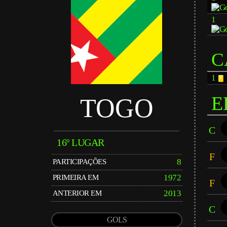
1
C
1
E
TOGO
C
16º LUGAR
F
8
PARTICIPAÇÕES
1972
PRIMEIRA EM
F
2013
ANTERIOR EM
C
GOLS