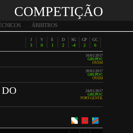
COMPETIÇÃO
ÉCNICOS
ÁRBITROS
J
V
E
D
SG
GP
GC
3
0
1
2
-4
2
6
16/01/2017
GRUPO C
OYEM
20/01/2017
GRUPO C
OYEM
 DO
24/01/2017
GRUPO C
PORT-GENTIL