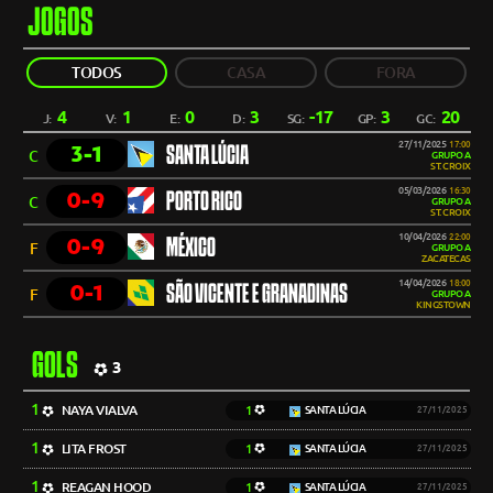
JOGOS
TODOS
CASA
FORA
4
1
0
3
-17
3
20
J:
V:
E:
D:
SG:
GP:
GC:
27/11/2025
17:00
3-1
SANTA LÚCIA
C
GRUPO A
ST. CROIX
05/03/2026
16:30
0-9
PORTO RICO
C
GRUPO A
ST. CROIX
10/04/2026
22:00
0-9
MÉXICO
F
GRUPO A
ZACATECAS
14/04/2026
18:00
0-1
SÃO VICENTE E GRANADINAS
F
GRUPO A
KINGSTOWN
GOLS
3
1
NAYA VIALVA
1
SANTA LÚCIA
27/11/2025
1
LITA FROST
1
SANTA LÚCIA
27/11/2025
1
REAGAN HOOD
1
SANTA LÚCIA
27/11/2025