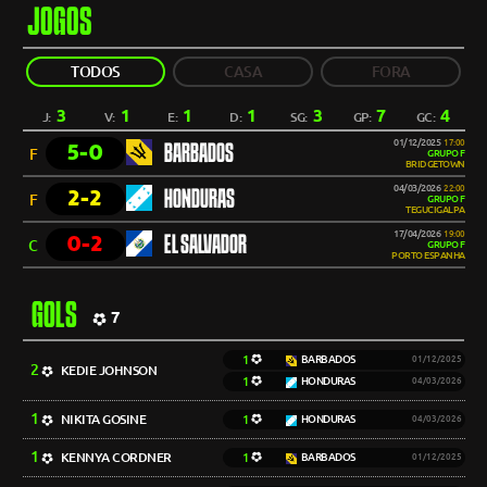
JOGOS
TODOS
CASA
FORA
3
1
1
1
3
7
4
J:
V:
E:
D:
SG:
GP:
GC:
01/12/2025
17:00
5-0
BARBADOS
F
GRUPO F
BRIDGETOWN
04/03/2026
22:00
2-2
HONDURAS
F
GRUPO F
TEGUCIGALPA
17/04/2026
19:00
0-2
EL SALVADOR
C
GRUPO F
PORTO ESPANHA
GOLS
7
1
BARBADOS
01/12/2025
2
KEDIE JOHNSON
1
HONDURAS
04/03/2026
1
NIKITA GOSINE
1
HONDURAS
04/03/2026
1
KENNYA CORDNER
1
BARBADOS
01/12/2025