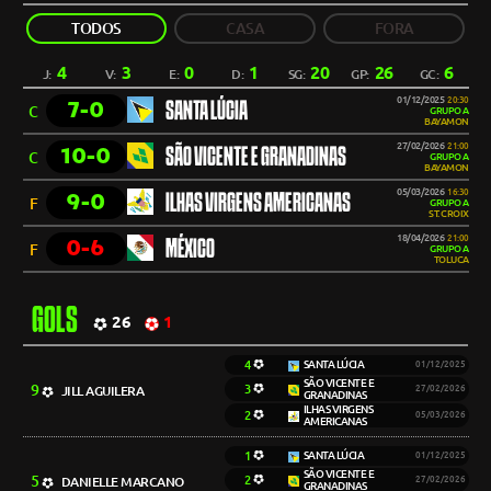
TODOS
CASA
FORA
4
3
0
1
20
26
6
J:
V:
E:
D:
SG:
GP:
GC:
01/12/2025
20:30
7-0
SANTA LÚCIA
C
GRUPO A
BAYAMON
27/02/2026
21:00
10-0
SÃO VICENTE E GRANADINAS
C
GRUPO A
BAYAMON
05/03/2026
16:30
9-0
ILHAS VIRGENS AMERICANAS
F
GRUPO A
ST. CROIX
18/04/2026
21:00
0-6
MÉXICO
F
GRUPO A
TOLUCA
GOLS
26
1
4
SANTA LÚCIA
01/12/2025
SÃO VICENTE E
9
3
JILL AGUILERA
27/02/2026
GRANADINAS
ILHAS VIRGENS
2
05/03/2026
AMERICANAS
1
SANTA LÚCIA
01/12/2025
SÃO VICENTE E
5
2
DANIELLE MARCANO
27/02/2026
GRANADINAS