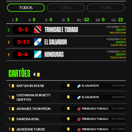
TODOS
CASA
FORA
3
0
0
3
-22
0
22
J:
V:
E:
D:
SG:
GP:
GC:
01/12/2025
17:00
0-5
TRINIDAD E TOBAGO
C
GRUPO F
BRIDGETOWN
01/03/2026
20:30
0-13
EL SALVADOR
F
GRUPO F
SANTA TECLA
17/04/2026
22:00
0-4
HONDURAS
F
GRUPO F
TEGUCIGALPA
CARTÕES
6
1
KAY’GHUN ROUSE
EL SALVADOR
01/03/2026
CHEYANNA BURNETT-
1
EL SALVADOR
01/03/2026
GRIFFITH
1
ASHANEE THOMPSON
TRINIDAD E TOBAGO
01/12/2025
1
MARISSA KING
TRINIDAD E TOBAGO
01/12/2025
1
ADRIENNE FORDE
TRINIDAD E TOBAGO
01/12/2025