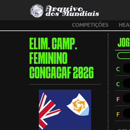
COMPETIÇÕES
HEA
ELIM. CAMP.
JOG
FEMININO
C
CONCACAF 2026
C
F
F