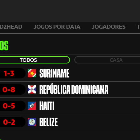
D2HEAD
JOGOS POR DATA
JOGADORES
T
OS
TODOS
CASA
1-3
SURINAME
0-8
REPÚBLICA DOMINICANA
0-5
HAITI
0-2
BELIZE