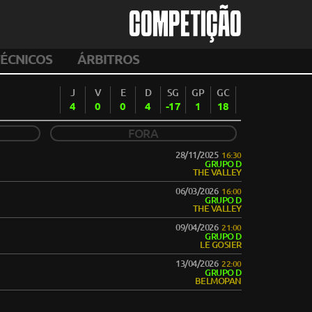
COMPETIÇÃO
ÉCNICOS
ÁRBITROS
J
V
E
D
SG
GP
GC
4
0
0
4
-17
1
18
FORA
28/11/2025
16:30
GRUPO D
THE VALLEY
06/03/2026
16:00
GRUPO D
THE VALLEY
09/04/2026
21:00
GRUPO D
LE GOSIER
13/04/2026
22:00
GRUPO D
BELMOPAN