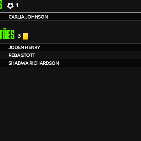
S
1
CARLIA JOHNSON
TÕES
3
JODEN HENRY
REBA STOTT
SHABWA RICHARDSON