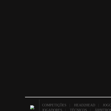
COMPETIÇÕES
|
HEAD2HEAD
|
JOGO
JOGADORES
|
TÉCNICOS
|
ÁRBITRO