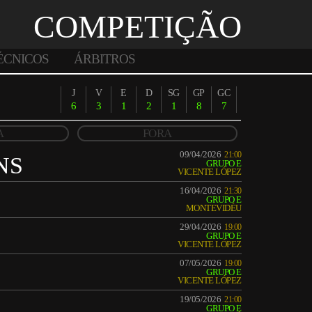
COMPETIÇÃO
ÉCNICOS
ÁRBITROS
J
V
E
D
SG
GP
GC
6
3
1
2
1
8
7
A
FORA
09/04/2026
21:00
NS
GRUPO E
VICENTE LÓPEZ
16/04/2026
21:30
GRUPO E
MONTEVIDÉU
29/04/2026
19:00
GRUPO E
VICENTE LÓPEZ
07/05/2026
19:00
GRUPO E
VICENTE LÓPEZ
19/05/2026
21:00
GRUPO E