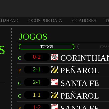
AD2HEAD
JOGOS POR DATA
JOGADORES
T
JOGOS
S
TODOS
CAS
CORINTHIA
0-2
C
PEÑAROL
2-1
F
SANTA FE
2-1
C
PEÑAROL
1-1
C
SANTA FE
1-2
F