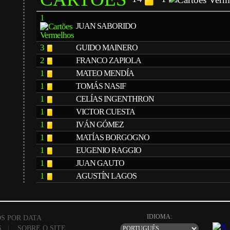
1
JUAN SABORIDO
3
GUIDO MAINERO
2
FRANCO ZAPIOLA
1
MATEO MENDÍA
1
TOMÁS NASIF
1
CELÍAS INGENTHRON
1
VICTOR CUESTA
1
IVÁN GÓMEZ
1
MATÍAS BORGOGNO
1
EUGENIO RAGGIO
1
JUAN GAUTO
1
AGUSTÍN LAGOS
IDIOMA:
S POR DATA
S
|
SOBRE O SITE