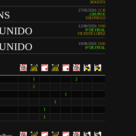
BOGOTÁ
27/05/2026
21:30
NS
GRUPO E
SÃO PAULO
12/08/2026
19:00
UNIDO
8ª DE FINAL
VICENTE LÓPEZ
UNIDO
19/08/2026
19:00
8ª DE FINAL
1
2
1
1
1
1
1