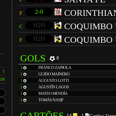
CORINTHIA
2-0
F
COQUIMBO 
H2H
C
COQUIMBO 
H2H
F
GOLS
8
3
FRANCO ZAPIOLA
1
1
GUIDO MAINERO
026
1
AUGUSTO LOTTI
1
AGUSTÍN LAGOS
1
MATEO MENDÍA
1
TOMÁS NASIF
CARTÕES
14
1