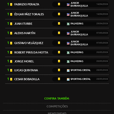
JUNIOR
1
FABRIZIO PERALTA
14/04/2026
BARRANQUILLA
JUNIOR
1
ÉDGAR PÁEZ TORALES
14/04/2026
BARRANQUILLA
1
JUAN ITURBE
PALMEIRAS
29/04/2026
JUNIOR
1
ALEXIS MARTÍN
07/05/2026
BARRANQUILLA
JUNIOR
1
GUSTAVO VELÁZQUEZ
07/05/2026
BARRANQUILLA
1
ROBERT PIRIS DA MOTTA
PALMEIRAS
20/05/2026
1
JORGE MOREL
PALMEIRAS
20/05/2026
1
LUCAS QUINTANA
SPORTING CRISTAL
28/05/2026
1
CESAR BOBADILLA
SPORTING CRISTAL
28/05/2026
CONFIRA TAMBÉM:
COMPETIÇÕES
HEAD2HEAD