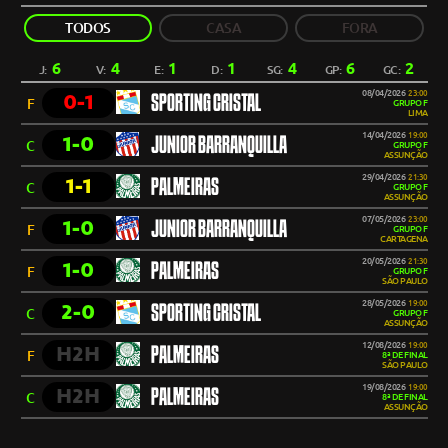
TODOS
CASA
FORA
6
4
1
1
4
6
2
J:
V:
E:
D:
SG:
GP:
GC:
08/04/2026
23:00
0-1
SPORTING CRISTAL
F
GRUPO F
LIMA
14/04/2026
19:00
1-0
JUNIOR BARRANQUILLA
C
GRUPO F
ASSUNÇÃO
29/04/2026
21:30
1-1
PALMEIRAS
C
GRUPO F
ASSUNÇÃO
07/05/2026
23:00
1-0
JUNIOR BARRANQUILLA
F
GRUPO F
CARTAGENA
20/05/2026
21:30
1-0
PALMEIRAS
F
GRUPO F
SÃO PAULO
28/05/2026
19:00
2-0
SPORTING CRISTAL
C
GRUPO F
ASSUNÇÃO
12/08/2026
19:00
H2H
PALMEIRAS
F
8ª DE FINAL
SÃO PAULO
19/08/2026
19:00
H2H
PALMEIRAS
C
8ª DE FINAL
ASSUNÇÃO