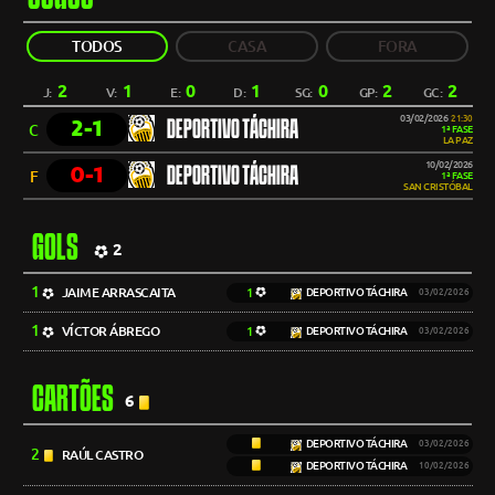
TODOS
CASA
FORA
2
1
0
1
0
2
2
J:
V:
E:
D:
SG:
GP:
GC:
03/02/2026
21:30
2-1
DEPORTIVO TÁCHIRA
C
1ª FASE
LA PAZ
10/02/2026
0-1
DEPORTIVO TÁCHIRA
F
1ª FASE
SAN CRISTÓBAL
GOLS
2
1
JAIME ARRASCAITA
1
DEPORTIVO TÁCHIRA
03/02/2026
1
VÍCTOR ÁBREGO
1
DEPORTIVO TÁCHIRA
03/02/2026
CARTÕES
6
DEPORTIVO TÁCHIRA
03/02/2026
2
RAÚL CASTRO
DEPORTIVO TÁCHIRA
10/02/2026