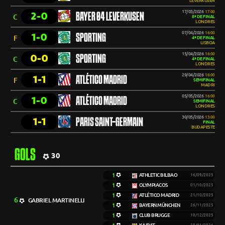
LEVERKUSEN
17/03/2026
17:00
2-0
BAYER 04 LEVERKUSEN
C
8ª DE FINAL
LONDRES
07/04/2026
16:00
1-0
SPORTING
F
4ª DE FINAL
LISBOA
15/04/2026
16:00
0-0
SPORTING
C
4ª DE FINAL
LONDRES
29/04/2026
16:00
1-1
ATLÉTICO MADRID
F
SEMIFINAL
MADRI
05/05/2026
16:00
1-0
ATLÉTICO MADRID
C
SEMIFINAL
LONDRES
30/05/2026
13:00
1-1
PARIS SAINT-GERMAIN
FINAL
BUDAPESTE
GOLS
30
1
ATHLETIC BILBAO
16/09/2025
1
OLYMPIACOS
01/10/2025
1
ATLÉTICO MADRID
21/10/2025
6
GABRIEL MARTINELLI
1
BAYERN MÜNCHEN
26/11/2025
1
CLUB BRUGGE
10/12/2025