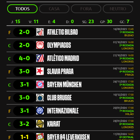
TODOS
CASA
FORA
NEUTRO
15
11
4
0
23
30
7
J:
V:
E:
D:
SG:
GP:
GC:
16/09/2025
13:45
2-0
ATHLETIC BILBAO
F
1ª RODADA
BILBAO
01/10/2025
16:00
2-0
OLYMPIACOS
C
2ª RODADA
LONDRES
21/10/2025
16:00
4-0
ATLÉTICO MADRID
C
3ª RODADA
LONDRES
04/11/2025
14:45
3-0
SLAVIA PRAGA
F
4ª RODADA
PRAGA
26/11/2025
17:00
3-1
BAYERN MÜNCHEN
C
5ª RODADA
LONDRES
10/12/2025
17:00
3-0
CLUB BRUGGE
F
6ª RODADA
BRUGES
20/01/2026
17:00
3-1
INTERNAZIONALE
F
7ª RODADA
MILÃO
28/01/2026
17:00
3-2
KAIRAT
C
8ª RODADA
LONDRES
11/03/2026
14:45
1-1
BAYER 04 LEVERKUSEN
F
8ª DE FINAL