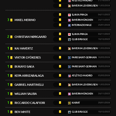
ATLÉTICO MADRID
21/10/2025
BAYER 04 LEVERKUSEN
11/03/2026
SLAVIA PRAGA
04/11/2025
3
MIKEL MERINO
BAYERN MÜNCHEN
26/11/2025
INTERNAZIONALE
20/01/2026
SLAVIA PRAGA
04/11/2025
2
CHRISTIAN NØRGAARD
CLUB BRUGGE
10/12/2025
1
KAI HAVERTZ
BAYER 04 LEVERKUSEN
11/03/2026
1
VIKTOR GYÖKERES
PARIS SAINT-GERMAIN
30/05/2026
1
BUKAYO SAKA
PARIS SAINT-GERMAIN
30/05/2026
1
KEPA ARRIZABALAGA
ATLÉTICO MADRID
05/05/2026
1
GABRIEL MARTINELLI
BAYER 04 LEVERKUSEN
11/03/2026
1
WILLIAM SALIBA
BAYERN MÜNCHEN
26/11/2025
1
RICCARDO CALAFIORI
KAIRAT
28/01/2026
1
BEN WHITE
CLUB BRUGGE
10/12/2025