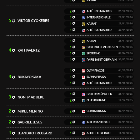
1
KAIRAT
28/01/2026
2
ATLÉTICO MADRID
21/10/2025
1
INTERNAZIONALE
20/01/2026
5
VIKTOR GYÖKERES
1
KAIRAT
28/01/2026
1
ATLÉTICO MADRID
29/04/2026
1
KAIRAT
28/01/2026
1
BAYER 04 LEVERKUSEN
11/03/2026
4
KAI HAVERTZ
1
SPORTING
07/04/2026
1
PARIS SAINT-GERMAIN
30/05/2026
1
OLYMPIACOS
01/10/2025
3
BUKAYO SAKA
1
SLAVIA PRAGA
04/11/2025
1
ATLÉTICO MADRID
05/05/2026
1
BAYERN MÜNCHEN
26/11/2025
3
NONI MADUEKE
2
CLUB BRUGGE
10/12/2025
2
MIKEL MERINO
2
SLAVIA PRAGA
04/11/2025
2
GABRIEL JESUS
2
INTERNAZIONALE
20/01/2026
1
LEANDRO TROSSARD
1
ATHLETIC BILBAO
16/09/2025