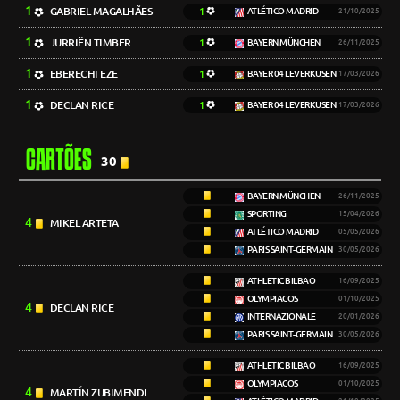
1
GABRIEL MAGALHÃES
1
ATLÉTICO MADRID
21/10/2025
1
JURRIËN TIMBER
1
BAYERN MÜNCHEN
26/11/2025
1
EBERECHI EZE
1
BAYER 04 LEVERKUSEN
17/03/2026
1
DECLAN RICE
1
BAYER 04 LEVERKUSEN
17/03/2026
CARTÕES
30
BAYERN MÜNCHEN
26/11/2025
SPORTING
15/04/2026
4
MIKEL ARTETA
ATLÉTICO MADRID
05/05/2026
PARIS SAINT-GERMAIN
30/05/2026
ATHLETIC BILBAO
16/09/2025
OLYMPIACOS
01/10/2025
4
DECLAN RICE
INTERNAZIONALE
20/01/2026
PARIS SAINT-GERMAIN
30/05/2026
ATHLETIC BILBAO
16/09/2025
OLYMPIACOS
01/10/2025
4
MARTÍN ZUBIMENDI