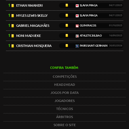
1
ETHAN NWANERI
SLAVIA PRAGA
04/11/2025
1
MYLES LEWIS-SKELLY
SLAVIA PRAGA
04/11/2025
1
GABRIEL MAGALHÃES
OLYMPIACOS
01/10/2025
1
NONI MADUEKE
ATHLETIC BILBAO
16/09/2025
1
CRISTHIAN MOSQUERA
PARIS SAINT-GERMAIN
30/05/2026
CONFIRA TAMBÉM:
COMPETIÇÕES
HEAD2HEAD
JOGOS POR DATA
JOGADORES
TÉCNICOS
ÁRBITROS
SOBRE O SITE