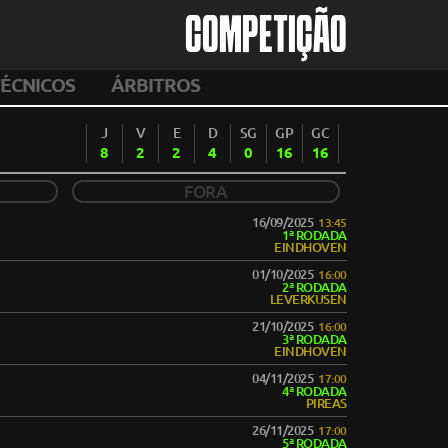
COMPETIÇÃO
ÉCNICOS
ÁRBITROS
J
V
E
D
SG
GP
GC
8
2
2
4
0
16
16
FORA
16/09/2025
13:45
1ª RODADA
EINDHOVEN
01/10/2025
16:00
2ª RODADA
LEVERKUSEN
21/10/2025
16:00
3ª RODADA
EINDHOVEN
04/11/2025
17:00
4ª RODADA
PIREAS
26/11/2025
17:00
5ª RODADA