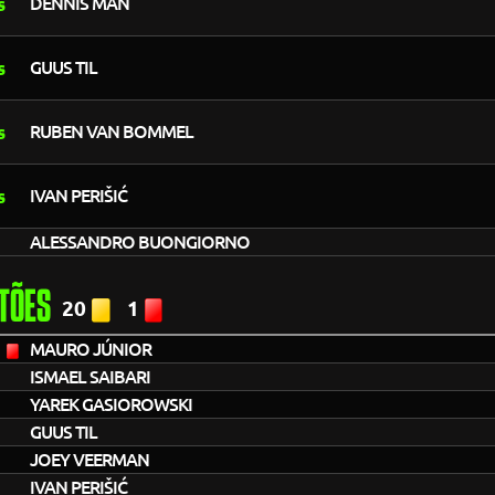
DENNIS MAN
GUUS TIL
RUBEN VAN BOMMEL
IVAN PERIŠIĆ
ALESSANDRO BUONGIORNO
TÕES
20
1
1
MAURO JÚNIOR
ISMAEL SAIBARI
YAREK GASIOROWSKI
GUUS TIL
JOEY VEERMAN
IVAN PERIŠIĆ