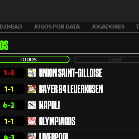
D2HEAD
JOGOS POR DATA
JOGADORES
T
OS
TODOS
CASA
1-3
UNION SAINT-GILLOISE
1-1
BAYER 04 LEVERKUSEN
6-2
NAPOLI
1-1
OLYMPIACOS
4-1
LIVERPOOL