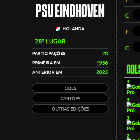
PSV EINDHOVEN
C
HOLANDA
F
28º LUGAR
C
28
PARTICIPAÇÕES
1956
PRIMEIRA EM
GOL
2025
ANTERIOR EM
3
GOLS
CARTÕES
3
OUTRAS EDIÇÕES
3
2