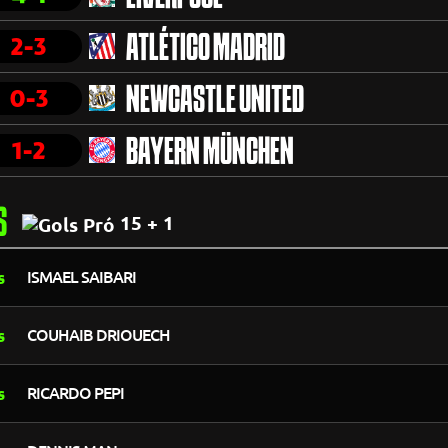
2-3
ATLÉTICO MADRID
0-3
NEWCASTLE UNITED
1-2
BAYERN MÜNCHEN
S
15 + 1
ISMAEL SAIBARI
COUHAIB DRIOUECH
RICARDO PEPI