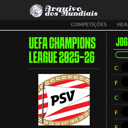
COMPETIÇÕES
HEA
UEFA CHAMPIONS
JOG
LEAGUE 2025-26
C
F
C
F
F