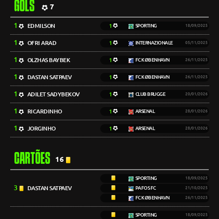
GOLS
7
1
EDMILSON
1
SPORTING
18/09/2025
1
OFRI ARAD
1
INTERNAZIONALE
05/11/2025
1
OLZHAS BAYBEK
1
FC KØBENHAVN
26/11/2025
1
DASTAN SATPAEV
1
FC KØBENHAVN
26/11/2025
1
ADILET SADYBEKOV
1
CLUB BRUGGE
20/01/2026
1
RICARDINHO
1
ARSENAL
28/01/2026
1
JORGINHO
1
ARSENAL
28/01/2026
CARTÕES
16
SPORTING
18/09/2025
3
DASTAN SATPAEV
PAFOS FC
21/10/2025
FC KØBENHAVN
26/11/2025
SPORTING
18/09/2025