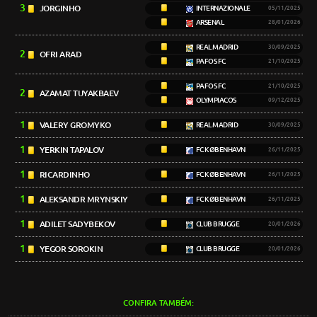
3
JORGINHO
INTERNAZIONALE
05/11/2025
ARSENAL
28/01/2026
REAL MADRID
30/09/2025
2
OFRI ARAD
PAFOS FC
21/10/2025
PAFOS FC
21/10/2025
2
AZAMAT TUYAKBAEV
OLYMPIACOS
09/12/2025
1
VALERY GROMYKO
REAL MADRID
30/09/2025
1
YERKIN TAPALOV
FC KØBENHAVN
26/11/2025
1
RICARDINHO
FC KØBENHAVN
26/11/2025
1
ALEKSANDR MRYNSKIY
FC KØBENHAVN
26/11/2025
1
ADILET SADYBEKOV
CLUB BRUGGE
20/01/2026
1
YEGOR SOROKIN
CLUB BRUGGE
20/01/2026
CONFIRA TAMBÉM: