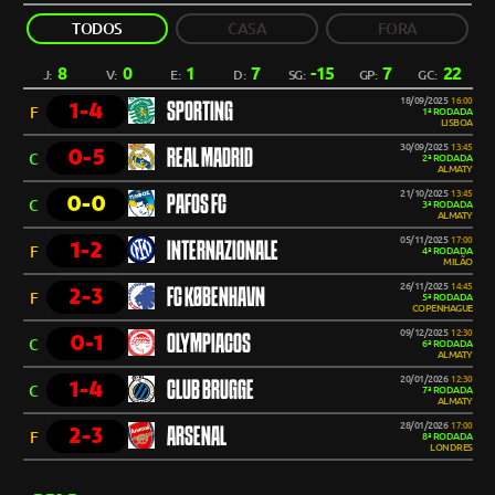
TODOS
CASA
FORA
8
0
1
7
-15
7
22
J:
V:
E:
D:
SG:
GP:
GC:
18/09/2025
16:00
1-4
SPORTING
F
1ª RODADA
LISBOA
30/09/2025
13:45
0-5
REAL MADRID
C
2ª RODADA
ALMATY
21/10/2025
13:45
0-0
PAFOS FC
C
3ª RODADA
ALMATY
05/11/2025
17:00
1-2
INTERNAZIONALE
F
4ª RODADA
MILÃO
26/11/2025
14:45
2-3
FC KØBENHAVN
F
5ª RODADA
COPENHAGUE
09/12/2025
12:30
0-1
OLYMPIACOS
C
6ª RODADA
ALMATY
20/01/2026
12:30
1-4
CLUB BRUGGE
C
7ª RODADA
ALMATY
28/01/2026
17:00
2-3
ARSENAL
F
8ª RODADA
LONDRES