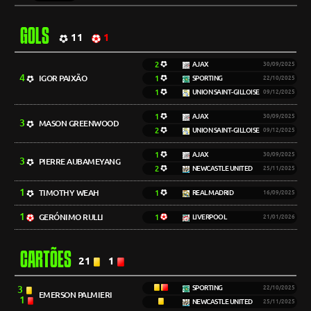
GOLS
11
1
2
AJAX
30/09/2025
4
IGOR PAIXÃO
1
SPORTING
22/10/2025
1
UNION SAINT-GILLOISE
09/12/2025
1
AJAX
30/09/2025
3
MASON GREENWOOD
2
UNION SAINT-GILLOISE
09/12/2025
1
AJAX
30/09/2025
3
PIERRE AUBAMEYANG
2
NEWCASTLE UNITED
25/11/2025
1
TIMOTHY WEAH
1
REAL MADRID
16/09/2025
1
GERÓNIMO RULLI
1
LIVERPOOL
21/01/2026
CARTÕES
21
1
3
SPORTING
22/10/2025
EMERSON PALMIERI
1
NEWCASTLE UNITED
25/11/2025