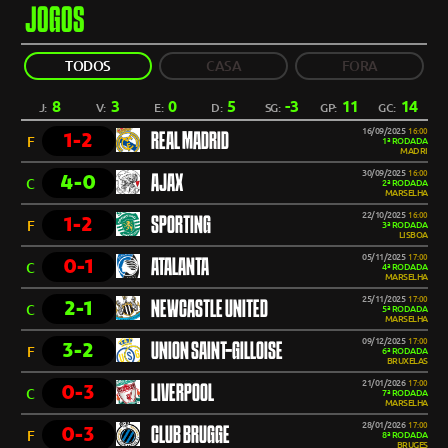
JOGOS
TODOS
CASA
FORA
8
3
0
5
-3
11
14
J:
V:
E:
D:
SG:
GP:
GC:
16/09/2025
16:00
1-2
REAL MADRID
F
1ª RODADA
MADRI
30/09/2025
16:00
4-0
AJAX
C
2ª RODADA
MARSELHA
22/10/2025
16:00
1-2
SPORTING
F
3ª RODADA
LISBOA
05/11/2025
17:00
0-1
ATALANTA
C
4ª RODADA
MARSELHA
25/11/2025
17:00
2-1
NEWCASTLE UNITED
C
5ª RODADA
MARSELHA
09/12/2025
17:00
3-2
UNION SAINT-GILLOISE
F
6ª RODADA
BRUXELAS
21/01/2026
17:00
0-3
LIVERPOOL
C
7ª RODADA
MARSELHA
28/01/2026
17:00
0-3
CLUB BRUGGE
F
8ª RODADA
BRUGES