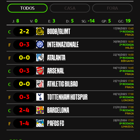
TODOS
CASA
FORA
8
0
3
5
-14
5
19
J:
V:
E:
D:
SG:
GP:
GC:
17/09/2025
13:45
2-2
BODØ/GLIMT
C
1ª RODADA
PRAGA
30/09/2025
16:00
0-3
INTERNAZIONALE
F
2ª RODADA
MILÃO
22/10/2025
16:00
0-0
ATALANTA
F
3ª RODADA
BÉRGAMO
04/11/2025
14:45
0-3
ARSENAL
C
4ª RODADA
PRAGA
25/11/2025
17:00
0-0
ATHLETIC BILBAO
C
5ª RODADA
PRAGA
09/12/2025
17:00
0-3
TOTTENHAM HOTSPUR
F
6ª RODADA
LONDRES
21/01/2026
17:00
2-4
BARCELONA
C
7ª RODADA
PRAGA
28/01/2026
17:00
1-4
PAFOS FC
F
8ª RODADA
LIMASSOL