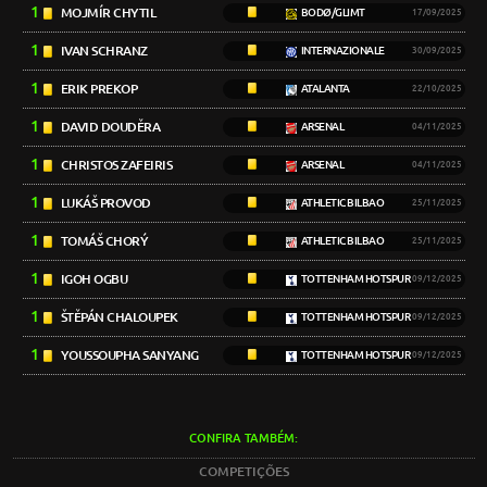
1
MOJMÍR CHYTIL
BODØ/GLIMT
17/09/2025
1
IVAN SCHRANZ
INTERNAZIONALE
30/09/2025
1
ERIK PREKOP
ATALANTA
22/10/2025
1
DAVID DOUDĚRA
ARSENAL
04/11/2025
1
CHRISTOS ZAFEIRIS
ARSENAL
04/11/2025
1
LUKÁŠ PROVOD
ATHLETIC BILBAO
25/11/2025
1
TOMÁŠ CHORÝ
ATHLETIC BILBAO
25/11/2025
1
IGOH OGBU
TOTTENHAM HOTSPUR
09/12/2025
1
ŠTĚPÁN CHALOUPEK
TOTTENHAM HOTSPUR
09/12/2025
1
YOUSSOUPHA SANYANG
TOTTENHAM HOTSPUR
09/12/2025
CONFIRA TAMBÉM:
COMPETIÇÕES