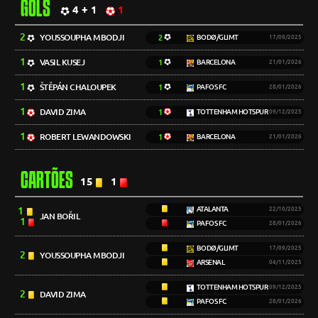
GOLS
4 + 1
1
2
YOUSSOUPHA MBODJI
2
BODØ/GLIMT
17/09/2025
1
VASIL KUSEJ
1
BARCELONA
21/01/2026
1
ŠTĚPÁN CHALOUPEK
1
PAFOS FC
28/01/2026
1
DAVID ZIMA
1
TOTTENHAM HOTSPUR
09/12/2025
1
ROBERT LEWANDOWSKI
1
BARCELONA
21/01/2026
CARTÕES
15
1
1
ATALANTA
22/10/2025
JAN BOŘIL
1
PAFOS FC
28/01/2026
BODØ/GLIMT
17/09/2025
2
YOUSSOUPHA MBODJI
ARSENAL
04/11/2025
TOTTENHAM HOTSPUR
09/12/2025
2
DAVID ZIMA
PAFOS FC
28/01/2026