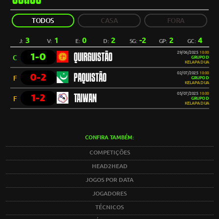
TODOS
CASA
FORA
3
1
0
2
-2
2
4
J:
V:
E:
D:
SG:
GP:
GC:
29/06/2025
10:00
1-0
QUIRGUISTÃO
C
GRUPO D
KELAPA DUA
02/07/2025
10:00
0-2
PAQUISTÃO
F
GRUPO D
KELAPA DUA
05/07/2025
10:00
1-2
TAIWAN
F
GRUPO D
KELAPA DUA
CONFIRA TAMBÉM:
COMPETIÇÕES
HEAD2HEAD
JOGOS POR DATA
JOGADORES
TÉCNICOS