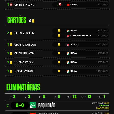
1
CHEN YING HUI
1
CHINA
14/03/2026
CARTÕES
6
ÍNDIA
10/03/2026
2
CHEN YU CHIN
COREIA DO NORTE
19/03/2026
1
CHANG CHI LAN
JAPÃO
04/03/2026
1
CHEN JIN WEN
ÍNDIA
10/03/2026
1
HUANG KE SIN
ÍNDIA
10/03/2026
1
LIN YU SYUAN
ÍNDIA
10/03/2026
ELIMINATÓRIAS
3
3
0
0
12
13
1
J:
V:
E:
D:
SG:
GP:
GC:
29/06/2025
05:30
8-0
PAQUISTÃO
C
GRUPO D
KELAPA DUA
02/07/2025
05:30