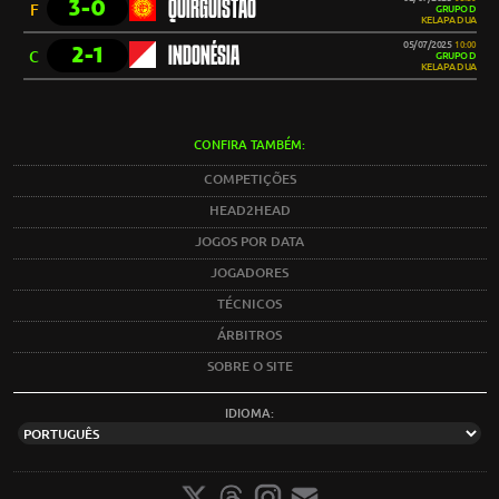
3-0
QUIRGUISTÃO
F
GRUPO D
KELAPA DUA
05/07/2025
10:00
2-1
INDONÉSIA
C
GRUPO D
KELAPA DUA
CONFIRA TAMBÉM:
COMPETIÇÕES
HEAD2HEAD
JOGOS POR DATA
JOGADORES
TÉCNICOS
ÁRBITROS
SOBRE O SITE
IDIOMA: