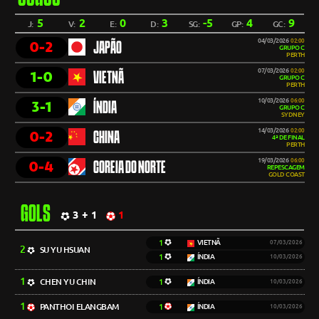
5
2
0
3
-5
4
9
J:
V:
E:
D:
SG:
GP:
GC:
04/03/2026
02:00
0-2
JAPÃO
GRUPO C
PERTH
07/03/2026
02:00
1-0
VIETNÃ
GRUPO C
PERTH
10/03/2026
06:00
3-1
ÍNDIA
GRUPO C
SYDNEY
14/03/2026
02:00
0-2
CHINA
4ª DE FINAL
PERTH
19/03/2026
06:00
0-4
COREIA DO NORTE
REPESCAGEM
GOLD COAST
GOLS
3 + 1
1
1
VIETNÃ
07/03/2026
2
SU YU HSUAN
1
ÍNDIA
10/03/2026
1
CHEN YU CHIN
1
ÍNDIA
10/03/2026
1
PANTHOI ELANGBAM
1
ÍNDIA
10/03/2026