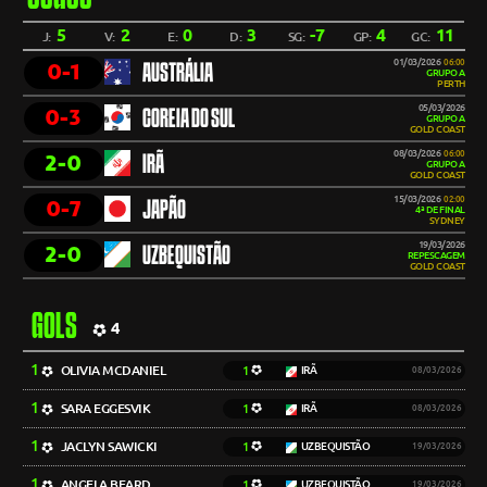
5
2
0
3
-7
4
11
J:
V:
E:
D:
SG:
GP:
GC:
01/03/2026
06:00
0-1
AUSTRÁLIA
GRUPO A
PERTH
05/03/2026
0-3
COREIA DO SUL
GRUPO A
GOLD COAST
08/03/2026
06:00
2-0
IRÃ
GRUPO A
GOLD COAST
15/03/2026
02:00
0-7
JAPÃO
4ª DE FINAL
SYDNEY
19/03/2026
2-0
UZBEQUISTÃO
REPESCAGEM
GOLD COAST
GOLS
4
1
OLIVIA MCDANIEL
1
IRÃ
08/03/2026
1
SARA EGGESVIK
1
IRÃ
08/03/2026
1
JACLYN SAWICKI
1
UZBEQUISTÃO
19/03/2026
1
ANGELA BEARD
1
UZBEQUISTÃO
19/03/2026