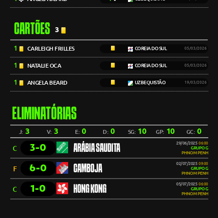
CARTÕES
3
1
CARLEIGH FRILLES
COREIA DO SUL
05/03/2026
1
NATALIE OCA
COREIA DO SUL
05/03/2026
1
ANGELA BEARD
UZBEQUISTÃO
19/03/2026
ELIMINATÓRIAS
3
3
0
0
10
10
0
J:
V:
E:
D:
SG:
GP:
GC:
29/06/2025
06:00
3-0
ARÁBIA SAUDITA
C
GRUPO G
PHNOM PENH
02/07/2025
09:00
6-0
CAMBOJA
F
GRUPO G
PHNOM PENH
05/07/2025
06:00
1-0
HONG KONG
C
GRUPO G
PHNOM PENH