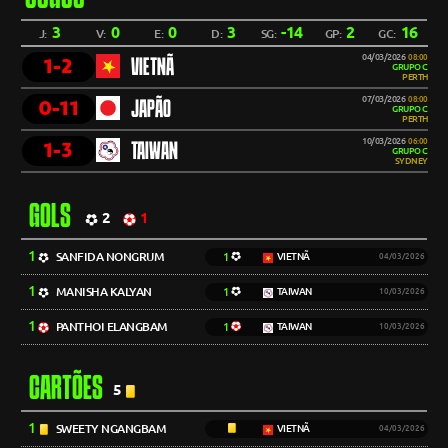
3
0
0
3
-14
2
16
J:
V:
E:
D:
SG:
GP:
GC:
04/03/2026
08:00
1-2
VIETNÃ
GRUPO C
PERTH
07/03/2026
08:00
0-11
JAPÃO
GRUPO C
PERTH
10/03/2026
06:00
1-3
TAIWAN
GRUPO C
SYDNEY
GOLS
2
1
1
SANFIDA NONGRUM
1
VIETNÃ
04/03/2026
1
MANISHA KALYAN
1
TAIWAN
10/03/2026
1
PANTHOI ELANGBAM
1
TAIWAN
10/03/2026
CARTÕES
5
1
SWEETY NGANGBAM
VIETNÃ
04/03/2026