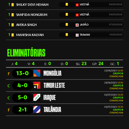
1
SHILKY DEVI HEMAM
VIETNÃ
04/03/2026
1
SANFIDA NONGRUM
VIETNÃ
04/03/2026
1
AVEKA SINGH
JAPÃO
07/03/2026
1
MANISHA KALYAN
TAIWAN
10/03/2026
ELIMINATÓRIAS
4
4
0
0
23
24
1
J:
V:
E:
D:
SG:
GP:
GC:
23/06/2025
06:00
13-0
MONGÓLIA
F
GRUPO B
CHIANG MAI
29/06/2025
06:00
4-0
TIMOR LESTE
C
GRUPO B
CHIANG MAI
02/07/2025
06:00
5-0
IRAQUE
C
GRUPO B
CHIANG MAI
05/07/2025
09:30
2-1
TAILÂNDIA
F
GRUPO B
CHIANG MAI