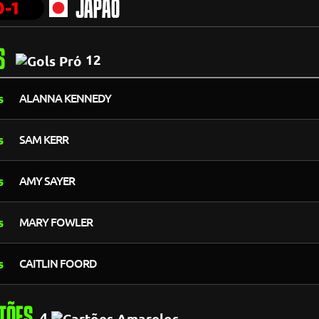
0-1
JAPÃO
S
12
ALANNA KENNEDY
SAM KERR
AMY SAYER
MARY FOWLER
CAITLIN FOORD
TÕES
4