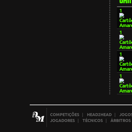
1
1
1
1
COMPETIÇÕES
|
HEAD2HEAD
|
JOGOS
JOGADORES
|
TÉCNICOS
|
ÁRBITROS