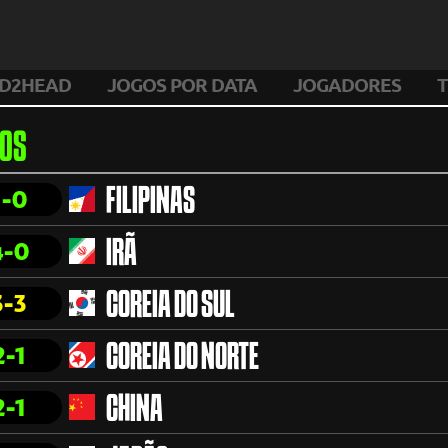
D2HEAD
JOGOS POR DATA
JOGADORES
T
OS
1-0
FILIPINAS
4-0
IRÃ
3-3
COREIA DO SUL
2-1
COREIA DO NORTE
2-1
CHINA