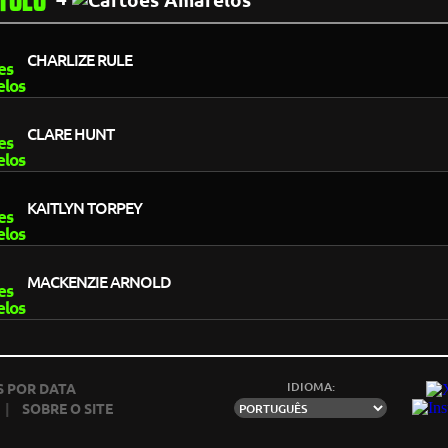
CHARLIZE RULE
CLARE HUNT
KAITLYN TORPEY
MACKENZIE ARNOLD
IDIOMA:
 POR DATA
|
SOBRE O SITE