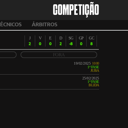
COMPETIÇÃO
ÉCNICOS
ÁRBITROS
J
V
E
D
SG
GP
GC
2
0
0
2
-8
0
8
FORA
19/02/2025
10:00
1ª FASE
JUBA
25/02/2025
1ª FASE
BLIDA