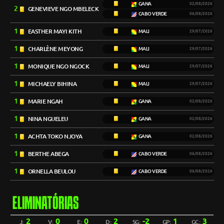
GANA
02/08/2026
2
GENEVIEVE NGO MBELECK
CABO VERDE
06/08/2026
1
EASTHER MAYI KITH
MALI
29/07/2026
1
CHARLÈNE MEYONG
MALI
29/07/2026
1
MONIQUE NGO NGOCK
MALI
29/07/2026
1
MICHAELY BIHINA
MALI
29/07/2026
1
MARIE NGAH
GANA
02/08/2026
1
NINA NGUELEU
GANA
02/08/2026
1
ACHTA TOKO NJOYA
GANA
02/08/2026
1
BERTHE ABEGA
CABO VERDE
06/08/2026
1
ORNELLA BEULOU
CABO VERDE
06/08/2026
ELIMINATÓRIAS
2
0
0
2
-2
1
3
J:
V:
E:
D:
SG:
GP:
GC: