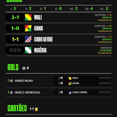
3
2
1
0
2
4
2
J:
V:
E:
D:
SG:
GP:
GC:
29/07/2026
17:00
2-1
MALI
GRUPO D
CASABLANCA
02/08/2026
14:00
1-0
GANA
GRUPO D
CASABLANCA
06/08/2026
17:00
1-1
CABO VERDE
GRUPO D
CASABLANCA
09/08/2026
H2H
NIGÉRIA
4ª DE FINAL
CASABLANCA
GOLS
4
2
MALI
29/07/2026
3
MARIE NGAH
1
GANA
02/08/2026
1
GRÂCE MENDOUA
1
CABO VERDE
06/08/2026
CARTÕES
11