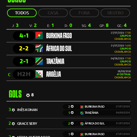
TODOS
CASA
FORA
NEUTRO
3
2
1
0
4
8
4
J:
V:
E:
D:
SG:
GP:
GC:
27/07/2026
17:00
4-1
BURKINA FASO
GRUPO B
CASABLANCA
31/07/2026
14:00
2-2
ÁFRICA DO SUL
GRUPO B
CASABLANCA
04/08/2026
17:00
2-1
TANZÂNIA
GRUPO B
CASABLANCA
08/08/2026
H2H
ARGÉLIA
C
4ª DE FINAL
CASABLANCA
GOLS
8
2
BURKINA FASO
27/07/2026
3
INÈS KONAN
1
TANZÂNIA
04/08/2026
2
GRACE SERY
2
ÁFRICA DO SUL
31/07/2026
1
BURKINA FASO
27/07/2026