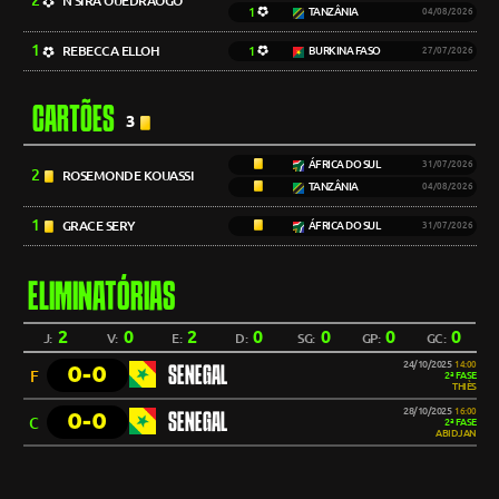
2
N'SIRA OUEDRAOGO
1
TANZÂNIA
04/08/2026
1
REBECCA ELLOH
1
BURKINA FASO
27/07/2026
CARTÕES
3
ÁFRICA DO SUL
31/07/2026
2
ROSEMONDE KOUASSI
TANZÂNIA
04/08/2026
1
GRACE SERY
ÁFRICA DO SUL
31/07/2026
ELIMINATÓRIAS
2
0
2
0
0
0
0
J:
V:
E:
D:
SG:
GP:
GC:
24/10/2025
14:00
0-0
SENEGAL
F
2ª FASE
THIÈS
28/10/2025
16:00
0-0
SENEGAL
C
2ª FASE
ABIDJAN