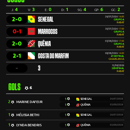
4
3
0
1
4
6
2
J:
V:
E:
D:
SG:
GP:
GC:
26/07/2026
14:00
2-0
SENEGAL
GRUPO A
RABAT
30/07/2026
17:00
0-1
MARROCOS
GRUPO A
RABAT
03/08/2026
17:00
2-0
QUÊNIA
GRUPO A
RABAT
08/08/2026
14:00
2-1
COSTA DO MARFIM
4ª DE FINAL
CASABLANCA
12/08/2026
-
3
SEMIFINAL
RABAT
GOLS
6
1
SENEGAL
26/07/2026
2
MARINE DAFEUR
1
QUÊNIA
03/08/2026
1
MÉLISSA BETHI
1
SENEGAL
26/07/2026
1
LYNDA BENDRIS
1
QUÊNIA
03/08/2026