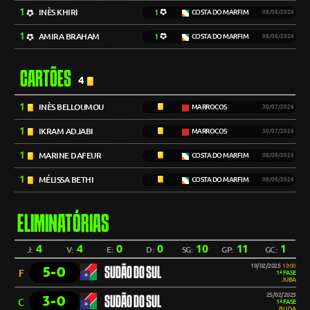
1
INÈS KHIRI
1
COSTA DO MARFIM
08/08/2026
1
AMIRA BRAHAM
1
COSTA DO MARFIM
08/08/2026
CARTÕES
4
1
INÈS BELLOUMOU
MARROCOS
30/07/2026
1
IKRAM ADJABI
MARROCOS
30/07/2026
1
MARINE DAFEUR
COSTA DO MARFIM
08/08/2026
1
MÉLISSA BETHI
COSTA DO MARFIM
08/08/2026
ELIMINATÓRIAS
4
4
0
0
10
11
1
J:
V:
E:
D:
SG:
GP:
GC:
19/02/2025
10:00
5-0
SUDÃO DO SUL
F
1ª FASE
JUBA
25/02/2025
3-0
SUDÃO DO SUL
C
1ª FASE
BLIDA