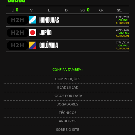
0
0
J:
V:
E:
D:
SG:
GP:
GC:
21/11/2026
H2H
HONDURAS
GRUPO L
AL RAYYAN
24/11/2026
H2H
JAPÃO
GRUPO L
AL RAYYAN
27/11/2026
H2H
COLÔMBIA
GRUPO L
AL RAYYAN
CONFIRA TAMBÉM:
COMPETIÇÕES
HEAD2HEAD
JOGOS POR DATA
JOGADORES
TÉCNICOS
ÁRBITROS
SOBRE O SITE