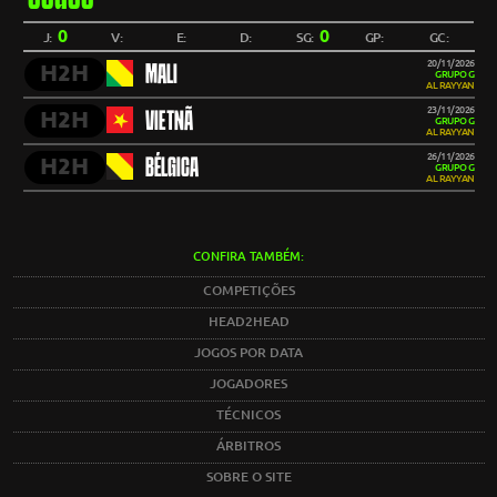
0
0
J:
V:
E:
D:
SG:
GP:
GC:
20/11/2026
H2H
MALI
GRUPO G
AL RAYYAN
23/11/2026
H2H
VIETNÃ
GRUPO G
AL RAYYAN
26/11/2026
H2H
BÉLGICA
GRUPO G
AL RAYYAN
CONFIRA TAMBÉM:
COMPETIÇÕES
HEAD2HEAD
JOGOS POR DATA
JOGADORES
TÉCNICOS
ÁRBITROS
SOBRE O SITE