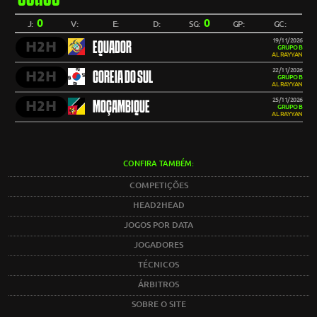
0
0
J:
V:
E:
D:
SG:
GP:
GC:
19/11/2026
H2H
EQUADOR
GRUPO B
AL RAYYAN
22/11/2026
H2H
COREIA DO SUL
GRUPO B
AL RAYYAN
25/11/2026
H2H
MOÇAMBIQUE
GRUPO B
AL RAYYAN
CONFIRA TAMBÉM:
COMPETIÇÕES
HEAD2HEAD
JOGOS POR DATA
JOGADORES
TÉCNICOS
ÁRBITROS
SOBRE O SITE