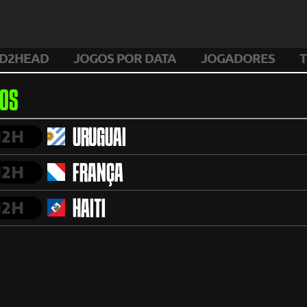
D2HEAD
JOGOS POR DATA
JOGADORES
T
OS
H2H
URUGUAI
H2H
FRANÇA
H2H
HAITI