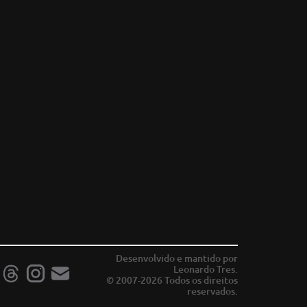
Desenvolvido e mantido por
Leonardo Tres.
© 2007-2026 Todos os direitos
reservados.