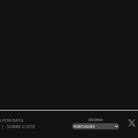
IDIOMA:
 POR DATA
|
SOBRE O SITE