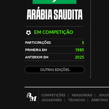
ARÁBIA SAUDITA
EM COMPETIÇÃO
5
PARTICIPAÇÕES
1985
PRIMEIRA EM
2025
ANTERIOR EM
OUTRAS EDIÇÕES
COMPETIÇÕES
|
HEAD2HEAD
|
JOGOS
JOGADORES
|
TÉCNICOS
|
ÁRBITROS