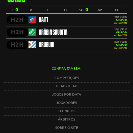
0
0
J:
V:
E:
D:
SG:
GP:
GC:
19/11/2026
H2H
HAITI
GRUPO D
AL RAYYAN
22/11/2026
H2H
ARÁBIA SAUDITA
GRUPO D
AL RAYYAN
25/11/2026
H2H
URUGUAI
GRUPO D
AL RAYYAN
CONFIRA TAMBÉM:
COMPETIÇÕES
HEAD2HEAD
JOGOS POR DATA
JOGADORES
TÉCNICOS
ÁRBITROS
SOBRE O SITE