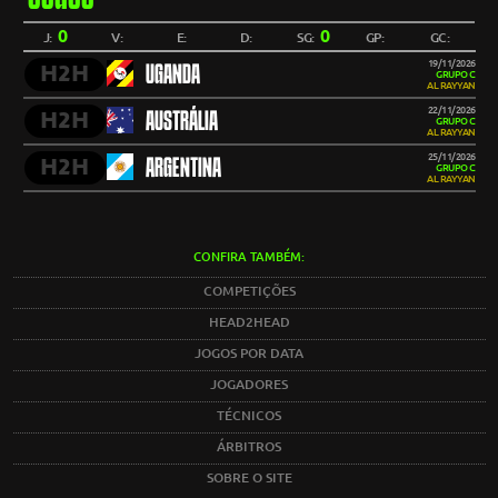
0
0
J:
V:
E:
D:
SG:
GP:
GC:
19/11/2026
H2H
UGANDA
GRUPO C
AL RAYYAN
22/11/2026
H2H
AUSTRÁLIA
GRUPO C
AL RAYYAN
25/11/2026
H2H
ARGENTINA
GRUPO C
AL RAYYAN
CONFIRA TAMBÉM:
COMPETIÇÕES
HEAD2HEAD
JOGOS POR DATA
JOGADORES
TÉCNICOS
ÁRBITROS
SOBRE O SITE