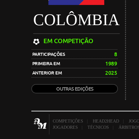
COLÔMBIA
EM COMPETIÇÃO
8
PARTICIPAÇÕES
1989
PRIMEIRA EM
2025
ANTERIOR EM
OUTRAS EDIÇÕES
COMPETIÇÕES
|
HEAD2HEAD
|
JOGO
JOGADORES
|
TÉCNICOS
|
ÁRBITRO