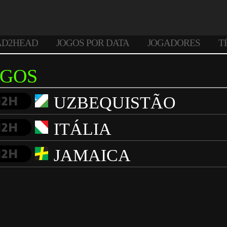
AD2HEAD
JOGOS POR DATA
JOGADORES
T
OGOS
UZBEQUISTÃO
H2H
ITÁLIA
H2H
JAMAICA
H2H