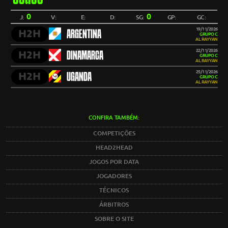
0
0
J:
V:
E:
D:
SG:
GP:
GC:
19/11/2026
H2H
ARGENTINA
GRUPO C
AL RAYYAN
22/11/2026
H2H
DINAMARCA
GRUPO C
AL RAYYAN
25/11/2026
H2H
UGANDA
GRUPO C
AL RAYYAN
CONFIRA TAMBÉM:
COMPETIÇÕES
HEAD2HEAD
JOGOS POR DATA
JOGADORES
TÉCNICOS
ÁRBITROS
SOBRE O SITE