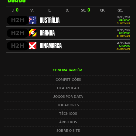
0
0
J:
V:
E:
D:
SG:
GP:
GC:
19/11/2026
H2H
AUSTRÁLIA
GRUPO C
AL RAYYAN
22/11/2026
H2H
UGANDA
GRUPO C
AL RAYYAN
25/11/2026
H2H
DINAMARCA
GRUPO C
AL RAYYAN
CONFIRA TAMBÉM:
COMPETIÇÕES
HEAD2HEAD
JOGOS POR DATA
JOGADORES
TÉCNICOS
ÁRBITROS
SOBRE O SITE