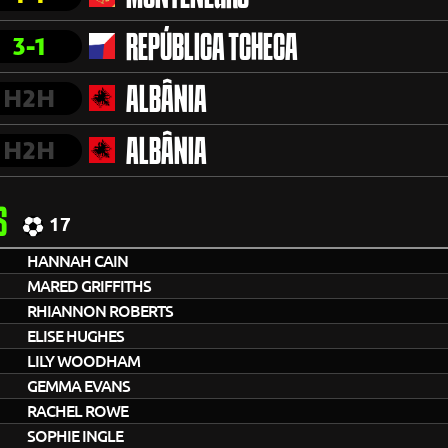
3-1
REPÚBLICA TCHECA
H2H
ALBÂNIA
H2H
ALBÂNIA
S
17
HANNAH CAIN
MARED GRIFFITHS
RHIANNON ROBERTS
ELISE HUGHES
LILY WOODHAM
GEMMA EVANS
RACHEL ROWE
SOPHIE INGLE