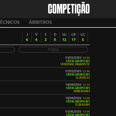
COMPETIÇÃO
ÉCNICOS
ÁRBITROS
J
V
E
D
SG
GP
GC
6
4
2
0
12
17
5
FORA
03/03/2026
14:30
UEFA GRUPO B1
UHERSKE HRADISTE
07/03/2026
13:30
UEFA GRUPO B1
LLANELLI
14/04/2026
15:15
UEFA GRUPO B1
WREXHAM
18/04/2026
13:00
UEFA GRUPO B1
ELBASAN
05/06/2026
13:00
UEFA GRUPO B1