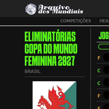
COMPETIÇÕES
HEA
ELIMINATÓRIAS
JOG
COPA DO MUNDO
F
FEMININA 2027
C
BRASIL
C
F
F