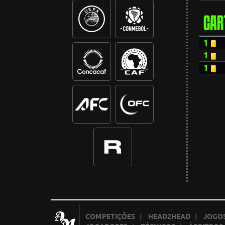
CAR
1
1
1
COMPETIÇÕES
|
HEAD2HEAD
|
JOGOS