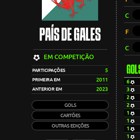
C
PAÍS DE GALES
F
C
EM COMPETIÇÃO
GOL
5
PARTICIPAÇÕES
2011
PRIMEIRA EM
6
2023
ANTERIOR EM
3
2
2
GOLS
1
CARTÕES
1
OUTRAS EDIÇÕES
1
1