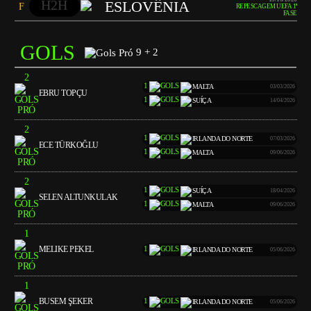
H2H
ESLOVÊNIA
F
REPESCAGEM UEFA 1ª
FASE
GOLS
9 + 2
2
1
MALTA
03/03/2026
EBRU TOPÇU
1
SUÍÇA
14/04/2026
2
1
IRLANDA DO NORTE
07/03/2026
ECE TÜRKOĞLU
1
MALTA
09/06/2026
2
1
SUÍÇA
18/04/2026
SELEN ALTUNKULAK
1
MALTA
09/06/2026
1
MELIKE PEKEL
1
IRLANDA DO NORTE
05/06/2026
1
BUSEM ŞEKER
1
IRLANDA DO NORTE
05/06/2026