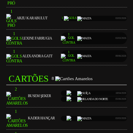
1
ARZU KARABULUT
1
MALTA
03/03/2026
1
1
LEXINE FARRUGIA
MALTA
03/03/2026
1
1
ALEXANDRA GATT
MALTA
09/06/2026
CARTÕES
8
2
SUÍÇA
18/04/2026
BUSEM ŞEKER
IRLANDA DO NORTE
05/06/2026
1
KADER HANÇAR
MALTA
03/03/2026