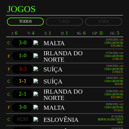
JOGOS
TODOS
CASA
FORA
6
4
1
1
6
11
5
J:
V:
E:
D:
SG:
GP:
GC:
03/03/2026
11:00
3-0
MALTA
C
UEFA GRUPO B2
ISTAMBUL
IRLANDA DO
07/03/2026
16:00
1-0
F
UEFA GRUPO B2
NORTE
LURGAN
14/04/2026
14:00
1-3
SUÍÇA
F
UEFA GRUPO B2
ZURIQUE
18/04/2026
13:00
1-1
SUÍÇA
C
UEFA GRUPO B2
SINOPE
IRLANDA DO
05/06/2026
14:00
2-1
C
UEFA GRUPO B2
NORTE
ISTAMBUL
09/06/2026
14:00
3-0
MALTA
F
UEFA GRUPO B2
TA'QALI
07/10/2026
H2H
ESLOVÊNIA
C
REPESCAGEM UEFA 1ª
FASE
13/10/2026