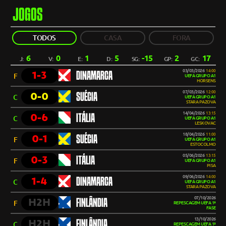
JOGOS
TODOS
CASA
FORA
6
0
1
5
-15
2
17
J:
V:
E:
D:
SG:
GP:
GC:
03/03/2026
14:00
1-3
DINAMARCA
F
UEFA GRUPO A1
HORSENS
07/03/2026
12:00
0-0
SUÉCIA
C
UEFA GRUPO A1
STARA PAZOVA
14/04/2026
13:15
0-6
ITÁLIA
C
UEFA GRUPO A1
LESKOVAC
18/04/2026
11:00
0-1
SUÉCIA
F
UEFA GRUPO A1
ESTOCOLMO
05/06/2026
13:15
0-3
ITÁLIA
F
UEFA GRUPO A1
PISA
09/06/2026
14:00
1-4
DINAMARCA
C
UEFA GRUPO A1
STARA PAZOVA
07/10/2026
H2H
FINLÂNDIA
F
REPESCAGEM UEFA 1ª
FASE
13/10/2026
H2H
FINLÂNDIA
C
REPESCAGEM UEFA 1ª