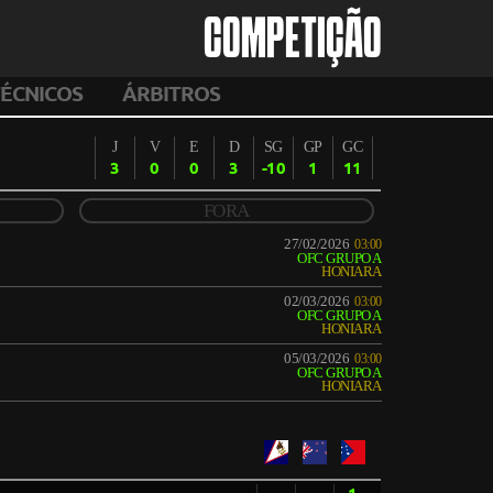
COMPETIÇÃO
ÉCNICOS
ÁRBITROS
J
V
E
D
SG
GP
GC
3
0
0
3
-10
1
11
FORA
27/02/2026
03:00
OFC GRUPO A
HONIARA
02/03/2026
03:00
OFC GRUPO A
HONIARA
05/03/2026
03:00
OFC GRUPO A
HONIARA