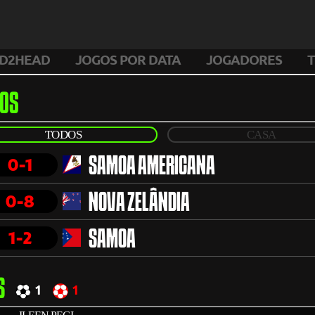
D2HEAD
JOGOS POR DATA
JOGADORES
T
OS
TODOS
CASA
0-1
SAMOA AMERICANA
0-8
NOVA ZELÂNDIA
1-2
SAMOA
S
1
1