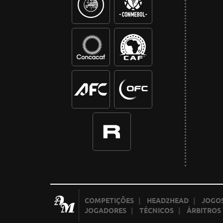
COMPETIÇÕES
|
HEAD2HEAD
|
JOGOS
JOGADORES
|
TÉCNICOS
|
ÁRBITROS