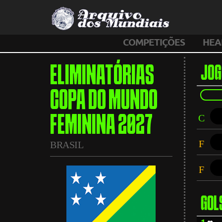
COMPETIÇÕES
HEA
ELIMINATÓRIAS
JOG
COPA DO MUNDO
C
FEMININA 2027
F
BRASIL
F
GOL