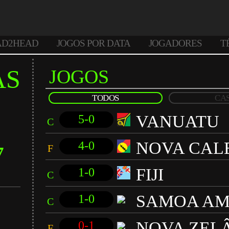
AD2HEAD
JOGOS POR DATA
JOGADORES
T
AS
JOGOS
TODOS
CA
VANUATU
5-0
C
NOVA CAL
4-0
7
F
FIJI
1-0
C
SAMOA AM
1-0
C
NOVA ZEL
0-1
F