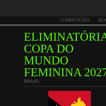
COMPETIÇÕES
HE
ELIMINATÓRI
COPA DO
MUNDO
FEMININA 202
BRASIL