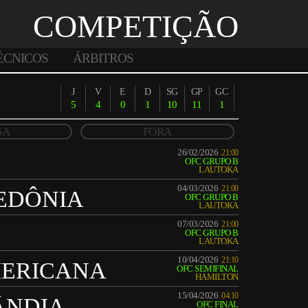
COMPETIÇÃO
ÉCNICOS
ÁRBITROS
J
V
E
D
SG
GP
GC
5
4
0
1
10
11
1
SA
FORA
26/02/2026
21:00
OFC GRUPO B
LAUTOKA
04/03/2026
21:00
EDÔNIA
OFC GRUPO B
LAUTOKA
07/03/2026
21:00
OFC GRUPO B
LAUTOKA
10/04/2026
21:10
ERICANA
OFC SEMIFINAL
HAMILTON
15/04/2026
04:10
ÂNDIA
OFC FINAL