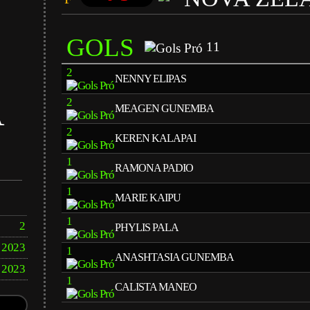
GOLS
11
2
NENNY ELIPAS
A
2
MEAGEN GUNEMBA
2
KEREN KALAPAI
1
RAMONA PADIO
1
MARIE KAIPU
1
2
PHYLIS PALA
2023
1
ANASHTASIA GUNEMBA
2023
1
CALISTA MANEO