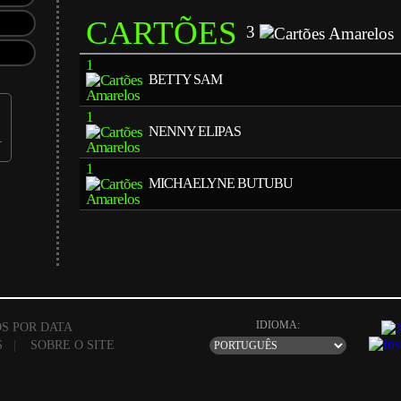
CARTÕES
3
1
BETTY SAM
1
NENNY ELIPAS
1
MICHAELYNE BUTUBU
IDIOMA:
S POR DATA
S
|
SOBRE O SITE