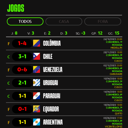
JOGOS
TODOS
CASA
FORA
8
3
2
3
-3
12
15
J:
V:
E:
D:
SG:
GP:
GC:
24/10/2025
20:00
1-4
COLÔMBIA
CONMEBOL 1ª
F
RODADA
MEDELLÍN
28/11/2025
18:00
3-1
CHILE
CONMEBOL 3ª
C
RODADA
CUSCO
02/12/2025
20:00
0-6
VENEZUELA
CONMEBOL 4ª
F
RODADA
CABUDARE
10/04/2026
18:00
2-1
URUGUAI
CONMEBOL 5ª
C
RODADA
CUSCO
14/04/2026
18:00
1-1
PARAGUAI
CONMEBOL 6ª
C
RODADA
CUSCO
18/04/2026
18:00
0-1
EQUADOR
CONMEBOL 7ª
F
RODADA
QUITO
05/06/2026
17:00
1-1
ARGENTINA
CONMEBOL 8ª
F
RODADA
VICENTE LÓPEZ