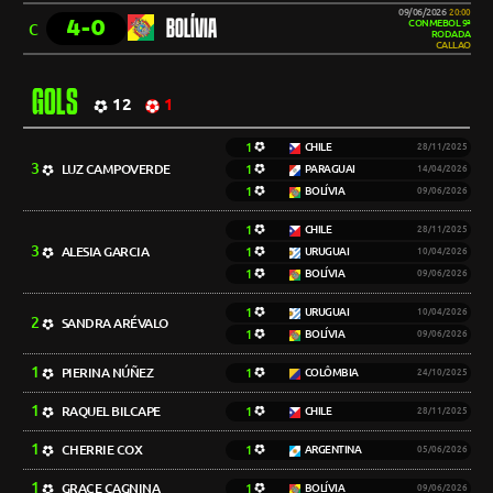
09/06/2026
20:00
4-0
BOLÍVIA
CONMEBOL 9ª
C
RODADA
CALLAO
GOLS
12
1
1
CHILE
28/11/2025
3
LUZ CAMPOVERDE
1
PARAGUAI
14/04/2026
1
BOLÍVIA
09/06/2026
1
CHILE
28/11/2025
3
ALESIA GARCIA
1
URUGUAI
10/04/2026
1
BOLÍVIA
09/06/2026
1
URUGUAI
10/04/2026
2
SANDRA ARÉVALO
1
BOLÍVIA
09/06/2026
1
PIERINA NÚÑEZ
1
COLÔMBIA
24/10/2025
1
RAQUEL BILCAPE
1
CHILE
28/11/2025
1
CHERRIE COX
1
ARGENTINA
05/06/2026
1
GRACE CAGNINA
1
BOLÍVIA
09/06/2026