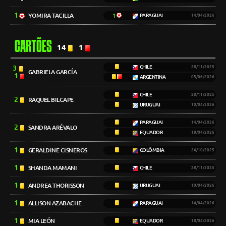
1
YOMIRA TACILLA
1
PARAGUAI
14/04/2026
CARTÕES
14
1
3
CHILE
28/11/2025
GABRIELA GARCÍA
1
ARGENTINA
05/06/2026
CHILE
28/11/2025
2
RAQUEL BILCAPE
URUGUAI
10/04/2026
PARAGUAI
14/04/2026
2
SANDRA ARÉVALO
EQUADOR
18/04/2026
1
GERALDINE CISNEROS
COLÔMBIA
24/10/2025
1
SHANDA MAMANI
CHILE
28/11/2025
1
ANDREA THORISSON
URUGUAI
10/04/2026
1
ALLISON AZABACHE
PARAGUAI
14/04/2026
1
MIA LEÓN
EQUADOR
18/04/2026