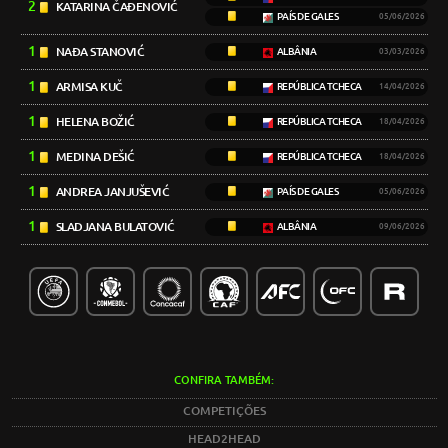
2
KATARINA ČAĐENOVIĆ
PAÍS DE GALES
05/06/2026
1
NAĐA STANOVIĆ
ALBÂNIA
03/03/2026
1
ARMISA KUČ
REPÚBLICA TCHECA
14/04/2026
1
HELENA BOŽIĆ
REPÚBLICA TCHECA
18/04/2026
1
MEDINA DEŠIĆ
REPÚBLICA TCHECA
18/04/2026
1
ANDREA JANJUŠEVIĆ
PAÍS DE GALES
05/06/2026
1
SLADJANA BULATOVIĆ
ALBÂNIA
09/06/2026
CONFIRA TAMBÉM:
COMPETIÇÕES
HEAD2HEAD