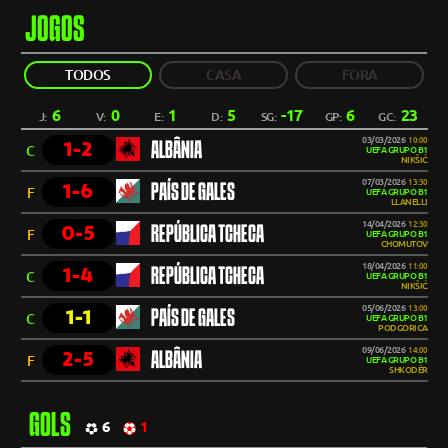
JOGOS
TODOS
CASA
FORA
6
0
1
5
-17
6
23
J:
V:
E:
D:
SG:
GP:
GC:
03/03/2026
10:00
1-2
ALBÂNIA
C
UEFA GRUPO B1
NIKŠIĆ
07/03/2026
13:30
1-6
PAÍS DE GALES
F
UEFA GRUPO B1
LLANELLI
14/04/2026
12:30
0-5
REPÚBLICA TCHECA
F
UEFA GRUPO B1
CHOMUTOV
18/04/2026
11:00
1-4
REPÚBLICA TCHECA
C
UEFA GRUPO B1
NIKŠIĆ
05/06/2026
13:00
1-1
PAÍS DE GALES
C
UEFA GRUPO B1
PODGORICA
09/06/2026
14:00
2-5
ALBÂNIA
F
UEFA GRUPO B1
SHKODËR
GOLS
6
1