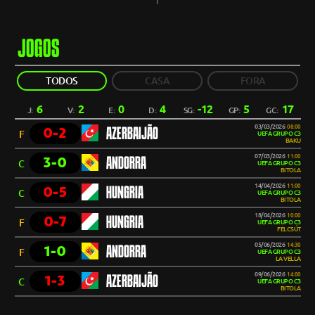
JOGOS
TODOS
CASA
FORA
6
2
0
4
-12
5
17
J:
V:
E:
D:
SG:
GP:
GC:
03/03/2026
08:00
0-2
AZERBAIJÃO
F
UEFA GRUPO C3
BAKU
07/03/2026
11:00
3-0
ANDORRA
C
UEFA GRUPO C3
BITOLA
14/04/2026
11:00
0-5
HUNGRIA
C
UEFA GRUPO C3
BITOLA
18/04/2026
10:00
0-7
HUNGRIA
F
UEFA GRUPO C3
FELCSÚT
05/06/2026
14:30
1-0
ANDORRA
F
UEFA GRUPO C3
LA VELLA
09/06/2026
14:00
1-3
AZERBAIJÃO
C
UEFA GRUPO C3
BITOLA