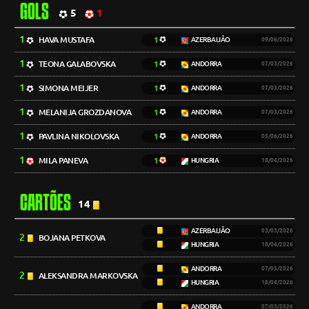
GOLS
5
1
1
HAVA MUSTAFA
1
AZERBAIJÃO
09/06/2026
1
TEONA GALABOVSKA
1
ANDORRA
07/03/2026
1
SIMONA MEIJER
1
ANDORRA
07/03/2026
1
MELANIJA GROZDANOVA
1
ANDORRA
07/03/2026
1
PAVLINA NIKOLOVSKA
1
ANDORRA
05/06/2026
1
MILA PANEVA
1
HUNGRIA
18/04/2026
CARTÕES
14
AZERBAIJÃO
03/03/2026
2
BOJANA PETKOVA
HUNGRIA
18/04/2026
ANDORRA
07/03/2026
2
ALEKSANDRA MARKOVSKA
HUNGRIA
18/04/2026
ANDORRA
07/03/2026