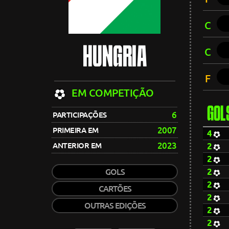
C
HUNGRIA
C
F
EM COMPETIÇÃO
GOL
6
PARTICIPAÇÕES
2007
PRIMEIRA EM
4
2023
ANTERIOR EM
2
2
2
GOLS
2
CARTÕES
2
OUTRAS EDIÇÕES
2
2