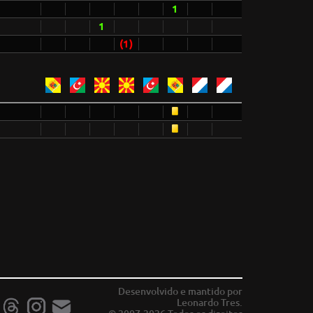
1
1
(1)
Desenvolvido e mantido por
Leonardo Tres.