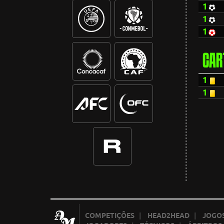
1
1
1
CAR
1
1
COMPETIÇÕES
|
HEAD2HEAD
|
JOGOS