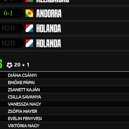
6-1
ANDORRA
H2H
HOLANDA
H2H
HOLANDA
S
20 + 1
DIÁNA CSÁNYI
EMŐKE PÁPAI
ZSANETT KAJÁN
CSILLA SAVANYA
VANESSZA NAGY
ZSÓFIA MAYER
EVELIN FENYVESI
VIKTÓRIA NAGY