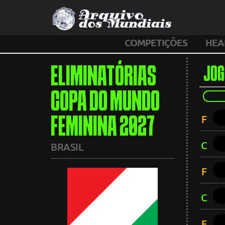
COMPETIÇÕES
HEA
ELIMINATÓRIAS
JOG
COPA DO MUNDO
F
FEMININA 2027
C
BRASIL
F
C
F