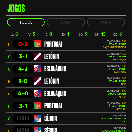
JOGOS
TODOS
CASA
FORA
6
5
0
1
9
15
6
J:
V:
E:
D:
SG:
GP:
GC:
03/03/2026
15:45
0-2
PORTUGAL
F
UEFA GRUPO B3
PAÇOS DE FERREIRA
07/03/2026
09:30
3-1
LETÔNIA
C
UEFA GRUPO B3
HELSINQUE
14/04/2026
12:30
4-2
ESLOVÁQUIA
C
UEFA GRUPO B3
HELSINQUE
18/04/2026
14:00
1-0
LETÔNIA
F
UEFA GRUPO B3
RIGA
05/06/2026
11:00
4-0
ESLOVÁQUIA
F
UEFA GRUPO B3
NITRA
09/06/2026
14:00
3-1
PORTUGAL
C
UEFA GRUPO B3
TAMPERE
07/10/2026
H2H
SÉRVIA
C
REPESCAGEM UEFA 1ª
FASE
13/10/2026
H2H
SÉRVIA
F
REPESCAGEM UEFA 1ª