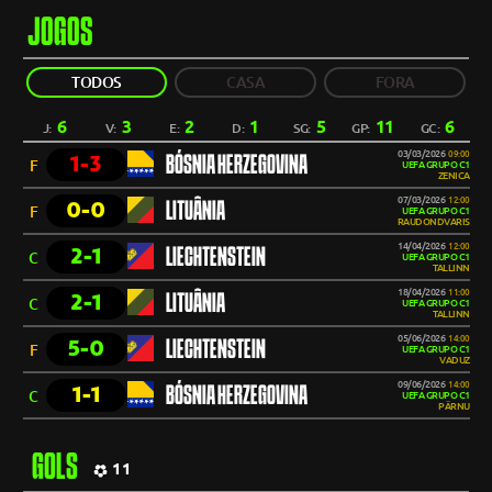
JOGOS
TODOS
CASA
FORA
6
3
2
1
5
11
6
J:
V:
E:
D:
SG:
GP:
GC:
03/03/2026
09:00
1-3
BÓSNIA HERZEGOVINA
F
UEFA GRUPO C1
ZENICA
07/03/2026
12:00
0-0
LITUÂNIA
F
UEFA GRUPO C1
RAUDONDVARIS
14/04/2026
12:00
2-1
LIECHTENSTEIN
C
UEFA GRUPO C1
TALLINN
18/04/2026
11:00
2-1
LITUÂNIA
C
UEFA GRUPO C1
TALLINN
05/06/2026
14:00
5-0
LIECHTENSTEIN
F
UEFA GRUPO C1
VADUZ
09/06/2026
14:00
1-1
BÓSNIA HERZEGOVINA
C
UEFA GRUPO C1
PÄRNU
GOLS
11