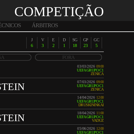
COMPETIÇÃO
ÉCNICOS
ÁRBITROS
J
V
E
D
SG
GP
GC
6
3
2
1
18
23
5
SA
FORA
03/03/2026
09:00
UEFA GRUPO C1
ZENICA
07/03/2026
09:00
STEIN
UEFA GRUPO C1
ZENICA
14/04/2026
12:00
UEFA GRUPO C1
DRUSKININKAI
18/04/2026
11:00
STEIN
UEFA GRUPO C1
VADUZ
05/06/2026
12:00
UEFA GRUPO C1