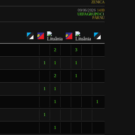
ZENICA
09/06/2026
14:00
UEFA GRUPO C1
PÄRNU
2
3
1
1
1
2
1
1
1
1
1
1
1