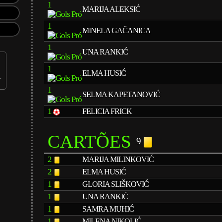
1
MARIJA ALEKSIĆ
1
MINELA GAČANICA
1
UNA RANKIĆ
1
ELMA HUSIĆ
1
SELMA KAPETANOVIĆ
1
FELICIA FRICK
CARTÕES
9
2
MARIJA MILINKOVIĆ
2
ELMA HUSIĆ
1
GLORIA SLIŠKOVIĆ
1
UNA RANKIĆ
1
SAMRA MUHIĆ
1
MILENA NIKOLIĆ