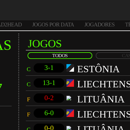
AD2HEAD
JOGOS POR DATA
JOGADORES
T
AS
JOGOS
TODOS
CA
ESTÔNIA
3-1
C
LIECHTEN
13-1
7
C
LITUÂNIA
0-2
F
LIECHTEN
6-0
F
LITUÂNIA
0-0
C