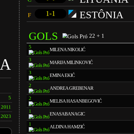
ESTÔNIA
1-1
F
GOLS
22 + 1
5
MILENA NIKOLIĆ
NA
3
MARIJA MILINKOVIĆ
3
EMINA EKIĆ
2
ANDREA GREBENAR
5
2
MELISA HASANBEGOVIĆ
2011
1
ENASABANAGIC
2023
1
ALDINA HAMZIĆ