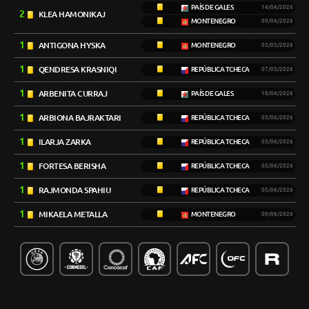
PAÍS DE GALES
14/04/2026
2
KLEA HAMONIKAJ
MONTENEGRO
09/06/2026
1
ANTIGONA HYSKA
MONTENEGRO
03/03/2026
1
QENDRESA KRASNIQI
REPÚBLICA TCHECA
07/03/2026
1
ARBENITA CURRAJ
PAÍS DE GALES
18/04/2026
1
ARBIONA BAJRAKTARI
REPÚBLICA TCHECA
05/06/2026
1
ILARJA ZARKA
REPÚBLICA TCHECA
05/06/2026
1
FORTESA BERISHA
REPÚBLICA TCHECA
05/06/2026
1
RAJMONDA SPAHIU
REPÚBLICA TCHECA
05/06/2026
1
MIKAELA METALLA
MONTENEGRO
09/06/2026