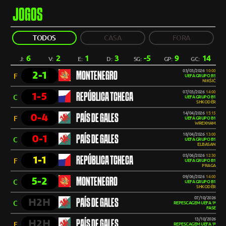
JOGOS
TODOS
CASA
FORA
6
2
1
3
-5
9
14
J:
V:
E:
D:
SG:
GP:
GC:
03/03/2026
10:00
2-1
MONTENEGRO
F
UEFA GRUPO B1
NIKŠIĆ
07/03/2026
14:00
1-5
REPÚBLICA TCHECA
C
UEFA GRUPO B1
SHKODËR
14/04/2026
15:15
0-4
PAÍS DE GALES
F
UEFA GRUPO B1
WREXHAM
18/04/2026
13:00
0-1
PAÍS DE GALES
C
UEFA GRUPO B1
ELBASAN
05/06/2026
12:30
1-1
REPÚBLICA TCHECA
F
UEFA GRUPO B1
PRAGA
09/06/2026
14:00
5-2
MONTENEGRO
C
UEFA GRUPO B1
SHKODËR
07/10/2026
H2H
PAÍS DE GALES
C
REPESCAGEM UEFA 1ª
FASE
13/10/2026
H2H
PAÍS DE GALES
F
REPESCAGEM UEFA 1ª