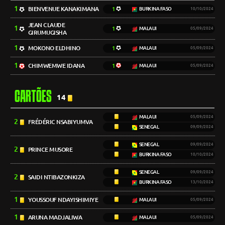
1
BIENVENUE KANAKIMANA
1
BURKINA FASO
10/10/2024
JEAN CLAUDE
1
1
MALAUI
05/09/2024
GIRUMUGISHA
1
MOKONO ELDHINO
1
MALAUI
05/09/2024
1
CHIMWEMWE IDANA
1
MALAUI
05/09/2024
CARTÕES
14
MALAUI
05/09/2024
2
FRÉDÉRIC NSABIYUMVA
SENEGAL
09/09/2024
SENEGAL
09/09/2024
2
PRINCE MUSORE
BURKINA FASO
10/10/2024
SENEGAL
09/09/2024
2
SAIDI NTIBAZONKIZA
BURKINA FASO
13/10/2024
1
YOUSSOUF NDAYISHIMIYE
MALAUI
05/09/2024
1
ARUNA MADJALIWA
MALAUI
05/09/2024