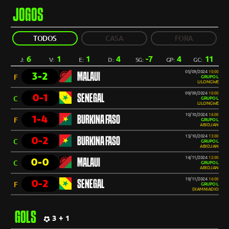
JOGOS
TODOS
CASA
FORA
6
1
1
4
-7
4
11
J:
V:
E:
D:
SG:
GP:
GC:
05/09/2024
10:00
3-2
MALAUI
F
GRUPO L
LILONGWE
09/09/2024
10:00
0-1
SENEGAL
C
GRUPO L
LILONGWE
10/10/2024
16:00
1-4
BURKINA FASO
F
GRUPO L
ABIDJAN
13/10/2024
13:00
0-2
BURKINA FASO
C
GRUPO L
ABIDJAN
14/11/2024
12:00
0-0
MALAUI
C
GRUPO L
ABIDJAN
19/11/2024
16:00
0-2
SENEGAL
F
GRUPO L
DIAMNIADIO
GOLS
3 + 1