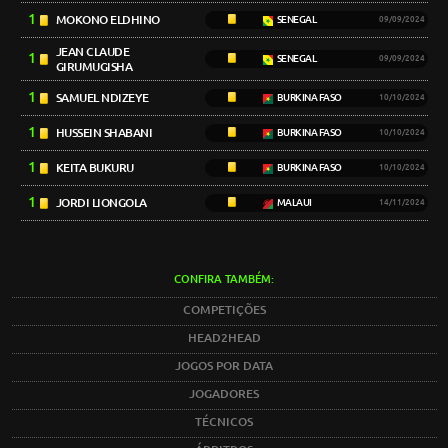
1
MOKONO ELDHINO
SENEGAL
09/09/2024
JEAN CLAUDE
1
SENEGAL
09/09/2024
GIRUMUGISHA
1
SAMUEL NDIZEYE
BURKINA FASO
10/10/2024
1
HUSSEIN SHABANI
BURKINA FASO
10/10/2024
1
KEITA BUKURU
BURKINA FASO
10/10/2024
1
JORDI LIONGOLA
MALAUI
14/11/2024
CONFIRA TAMBÉM:
COMPETIÇÕES
HEAD2HEAD
JOGOS POR DATA
JOGADORES
TÉCNICOS