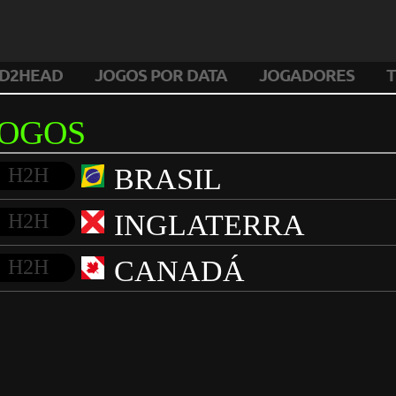
D2HEAD
JOGOS POR DATA
JOGADORES
T
JOGOS
BRASIL
H2H
INGLATERRA
H2H
CANADÁ
H2H