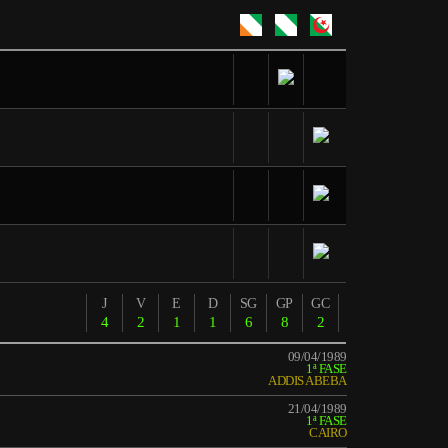
J
V
E
D
SG
GP
GC
4
2
1
1
6
8
2
09/04/1989
1ª FASE
ADDIS ABEBA
21/04/1989
1ª FASE
CAIRO