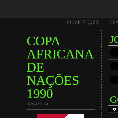
COMPETIÇÕES
HE
COPA
J
AFRICANA
DE
NAÇÕES
1990
G
ARGÉLIA
1