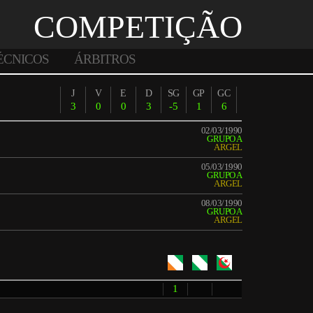
COMPETIÇÃO
ÉCNICOS
ÁRBITROS
J
V
E
D
SG
GP
GC
3
0
0
3
-5
1
6
02/03/1990
GRUPO A
ARGEL
05/03/1990
GRUPO A
ARGEL
08/03/1990
GRUPO A
ARGEL
1