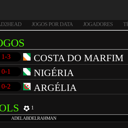
AD2HEAD
JOGOS POR DATA
JOGADORES
T
OGOS
COSTA DO MARFIM
1-3
NIGÉRIA
0-1
ARGÉLIA
0-2
OLS
1
ADEL ABDELRAHMAN