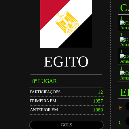
C
1
1
1
EGITO
1
8º LUGAR
E
12
PARTICIPAÇÕES
1957
PRIMEIRA EM
F
1988
ANTERIOR EM
C
GOLS