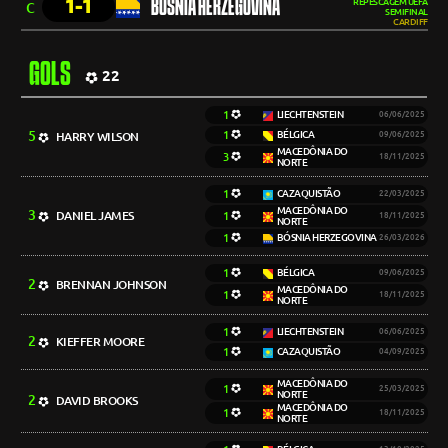
1-1
BÓSNIA HERZEGOVINA
REPESCAGEM UEFA
C
SEMIFINAL
CARDIFF
GOLS
22
1
LIECHTENSTEIN
06/06/2025
5
1
BÉLGICA
HARRY WILSON
09/06/2025
MACEDÔNIA DO
3
18/11/2025
NORTE
1
CAZAQUISTÃO
22/03/2025
MACEDÔNIA DO
3
DANIEL JAMES
1
18/11/2025
NORTE
1
BÓSNIA HERZEGOVINA
26/03/2026
1
BÉLGICA
09/06/2025
2
BRENNAN JOHNSON
MACEDÔNIA DO
1
18/11/2025
NORTE
1
LIECHTENSTEIN
06/06/2025
2
KIEFFER MOORE
1
CAZAQUISTÃO
04/09/2025
MACEDÔNIA DO
1
25/03/2025
NORTE
2
DAVID BROOKS
MACEDÔNIA DO
1
18/11/2025
NORTE