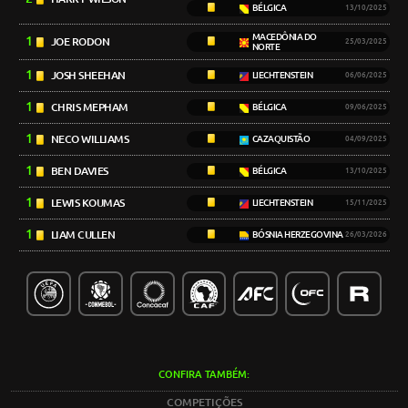
BÉLGICA
13/10/2025
MACEDÔNIA DO
1
JOE RODON
25/03/2025
NORTE
1
JOSH SHEEHAN
LIECHTENSTEIN
06/06/2025
1
CHRIS MEPHAM
BÉLGICA
09/06/2025
1
NECO WILLIAMS
CAZAQUISTÃO
04/09/2025
1
BEN DAVIES
BÉLGICA
13/10/2025
1
LEWIS KOUMAS
LIECHTENSTEIN
15/11/2025
1
LIAM CULLEN
BÓSNIA HERZEGOVINA
26/03/2026
CONFIRA TAMBÉM:
COMPETIÇÕES