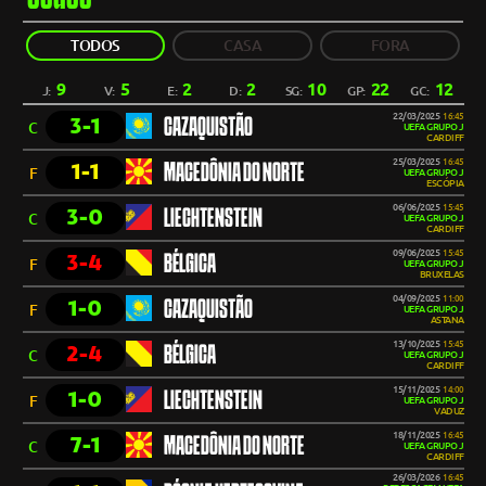
TODOS
CASA
FORA
9
5
2
2
10
22
12
J:
V:
E:
D:
SG:
GP:
GC:
22/03/2025
16:45
3-1
CAZAQUISTÃO
C
UEFA GRUPO J
CARDIFF
25/03/2025
16:45
1-1
MACEDÔNIA DO NORTE
F
UEFA GRUPO J
ESCÓPIA
06/06/2025
15:45
3-0
LIECHTENSTEIN
C
UEFA GRUPO J
CARDIFF
09/06/2025
15:45
3-4
BÉLGICA
F
UEFA GRUPO J
BRUXELAS
04/09/2025
11:00
1-0
CAZAQUISTÃO
F
UEFA GRUPO J
ASTANA
13/10/2025
15:45
2-4
BÉLGICA
C
UEFA GRUPO J
CARDIFF
15/11/2025
14:00
1-0
LIECHTENSTEIN
F
UEFA GRUPO J
VADUZ
18/11/2025
16:45
7-1
MACEDÔNIA DO NORTE
C
UEFA GRUPO J
CARDIFF
26/03/2026
16:45